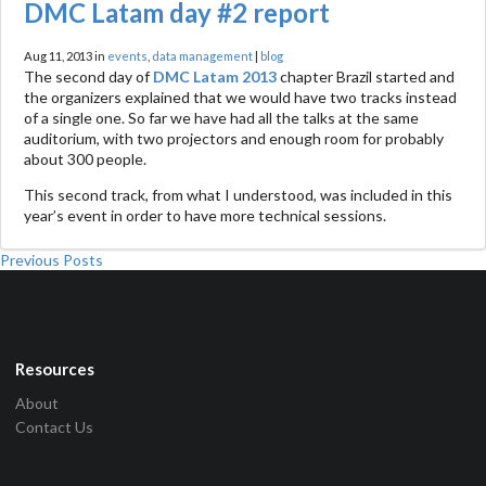
DMC Latam day #2 report
Aug 11, 2013 in
events
,
data management
|
blog
The second day of
DMC Latam 2013
chapter Brazil started and
the organizers explained that we would have two tracks instead
of a single one. So far we have had all the talks at the same
auditorium, with two projectors and enough room for probably
about 300 people.
This second track, from what I understood, was included in this
year’s event in order to have more technical sessions.
Previous Posts
Resources
About
Contact Us